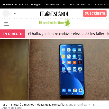
ES NOTICIA:
Editoral - El Rúgido
Últimas noticias
Mapa de noticias
Clamor inte
EN DIRECTO
El hallazgo de otro cadáver eleva a 83 los falleci
MIUI 14 llegará a muchos móviles de la compañía
Manuel Ramírez
El
Androide Libre