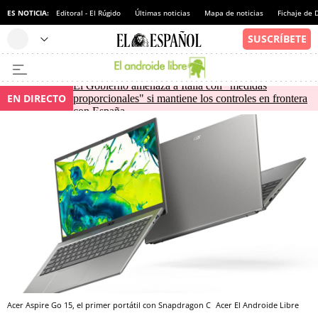
ES NOTICIA:
Editoral - El Rúgido
Últimas noticias
Mapa de noticias
Fichaje de
El Gobierno amenaza a Italia con "medidas
EN DIRECTO
proporcionales" si mantiene los controles en frontera
con España
Acer Aspire Go 15, el primer portátil con Snapdragon C
Acer
El Androide Libre