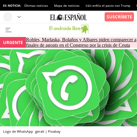
ES NOTICIA:
Últimas noticias
Mapa de noticias
Irán enfría el pacto con Trump
Robles, Marlaska, Bolaños y Albares piden comparecer a
URGENTE
finales de agosto en el Congreso por la crisis de Ceuta
Logo de WhatsApp
geralt | Pixabay