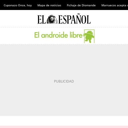
Cuponazo Once, hoy
Mapa de noticias
Fichaje de Diomande
Marruecos acepta 