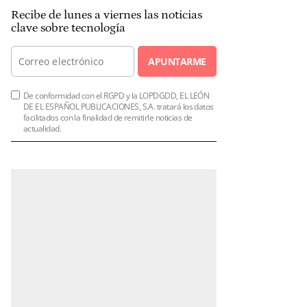
Recibe de lunes a viernes las noticias
clave sobre tecnología
APUNTARME
De conformidad con el RGPD y la LOPDGDD, EL LEÓN
DE EL ESPAÑOL PUBLICACIONES, S.A. tratará los datos
facilitados con la finalidad de remitirle noticias de
actualidad.