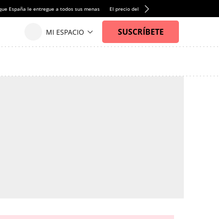
que España le entregue a todos sus menas
El precio del alquiler de vivienda baja por pri