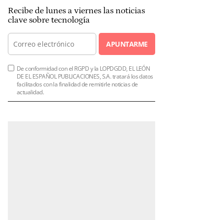
Recibe de lunes a viernes las noticias
clave sobre tecnología
APUNTARME
De conformidad con el RGPD y la LOPDGDD, EL LEÓN
DE EL ESPAÑOL PUBLICACIONES, S.A. tratará los datos
facilitados con la finalidad de remitirle noticias de
actualidad.