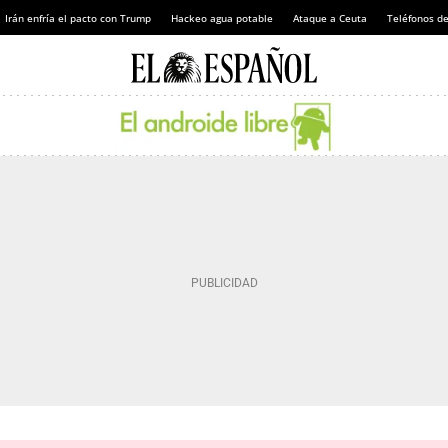
Irán enfría el pacto con Trump
Hackeo agua potable
Ataque a Ceuta
Teléfonos d