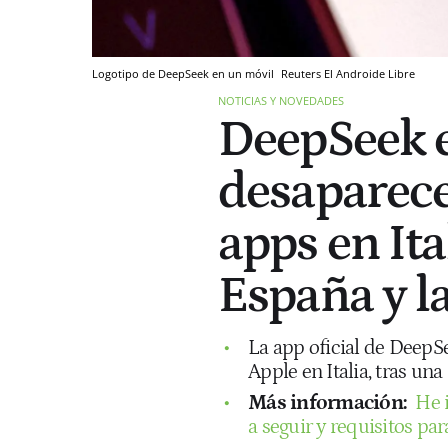
Logotipo de DeepSeek en un móvil
Reuters
El Androide Libre
NOTICIAS Y NOVEDADES
DeepSeek e
desaparece
apps en Ita
España y l
La app oficial de DeepSe
Apple en Italia, tras una
Más información:
He 
a seguir y requisitos pa