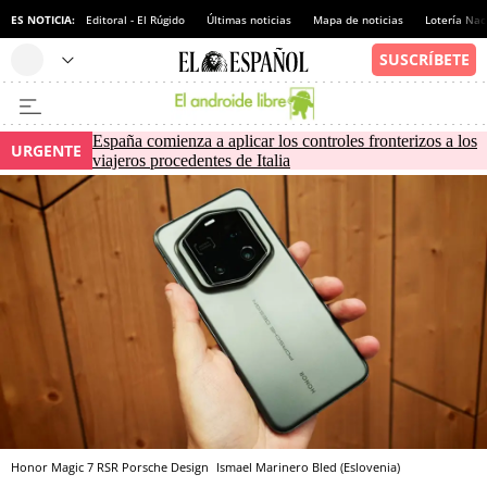
ES NOTICIA:
Editoral - El Rúgido
Últimas noticias
Mapa de noticias
Lotería Nac
España comienza a aplicar los controles fronterizos a los
URGENTE
viajeros procedentes de Italia
Honor Magic 7 RSR Porsche Design
Ismael Marinero
Bled (Eslovenia)