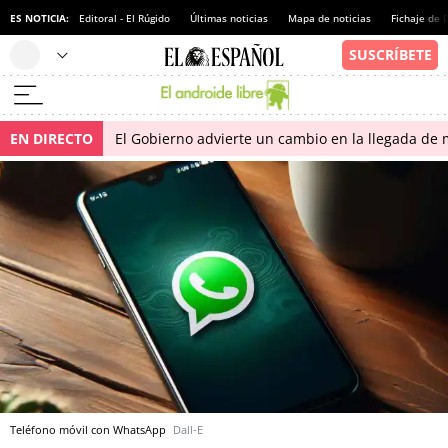
ES NOTICIA:
Editoral - El Rúgido
Últimas noticias
Mapa de noticias
Fichaje de
EN DIRECTO
El Gobierno advierte un cambio en la llegada d
Teléfono móvil con WhatsApp
Dall-E