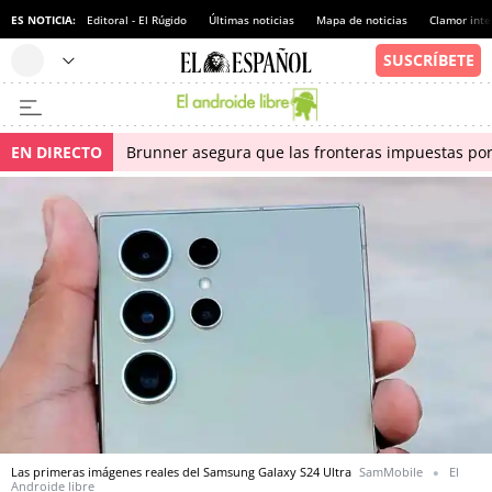
ES NOTICIA:
Editoral - El Rúgido
Últimas noticias
Mapa de noticias
Clamor inte
EN DIRECTO
Brunner asegura que las fronteras impuestas por I
Las primeras imágenes reales del Samsung Galaxy S24 Ultra
SamMobile
El
Androide libre