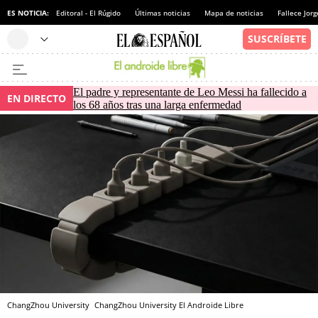
ES NOTICIA:
Editoral - El Rúgido
Últimas noticias
Mapa de noticias
Fallece Jor
El padre y representante de Leo Messi ha fallecido a
EN DIRECTO
los 68 años tras una larga enfermedad
ChangZhou University
ChangZhou University
El Androide Libre