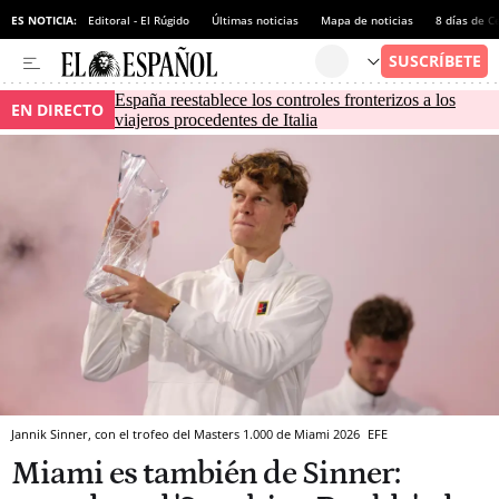
ES NOTICIA:
Editoral - El Rúgido
Últimas noticias
Mapa de noticias
8 días de C
España reestablece los controles fronterizos a los
EN DIRECTO
viajeros procedentes de Italia
Jannik Sinner, con el trofeo del Masters 1.000 de Miami 2026
EFE
Miami es también de Sinner: