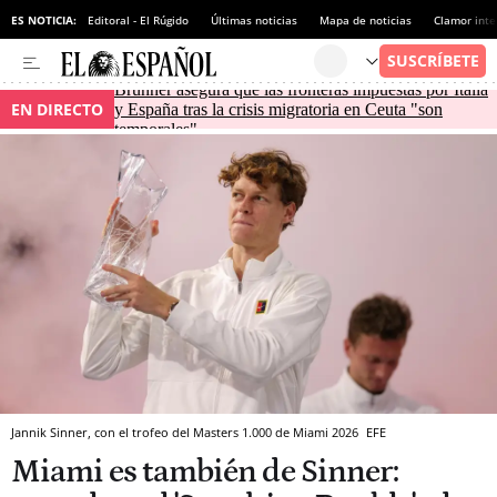
ES NOTICIA:
Editoral - El Rúgido
Últimas noticias
Mapa de noticias
Clamor inte
Brunner asegura que las fronteras impuestas por Italia
EN DIRECTO
y España tras la crisis migratoria en Ceuta "son
temporales"
Jannik Sinner, con el trofeo del Masters 1.000 de Miami 2026
EFE
Miami es también de Sinner: