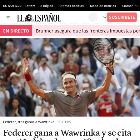
ES NOTICIA:
Editoral - El Rúgido
Últimas noticias
Mapa de noticias
Clamor inte
EN DIRECTO
Brunner asegura que las fronteras impuestas por I
Federer, tras ganar a Wawrinka
REUTERS
Federer gana a Wawrinka y se cita