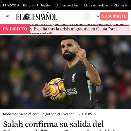
ES NOTICIA:
Editoral - El Rúgido
Últimas noticias
Mapa de noticias
Clamor inte
Brunner asegura que las fronteras impuestas por Italia
EN DIRECTO
y España tras la crisis migratoria en Ceuta "son
temporales"
Mohamed Salah celebra un gol con el Liverpool.
REUTERS
Salah confirma su salida del