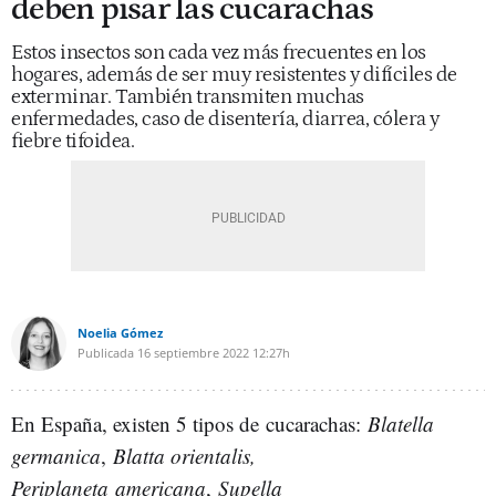
deben pisar las cucarachas
Estos insectos son cada vez más frecuentes en los
hogares, además de ser muy resistentes y difíciles de
exterminar. También transmiten muchas
enfermedades, caso de disentería, diarrea, cólera y
fiebre tifoidea.
Noelia Gómez
Publicada
16 septiembre 2022
12:27h
En España, existen 5 tipos de
cucarachas
:
Blatella
germanica
,
Blatta orientalis,
Periplaneta
americana
,
Supella