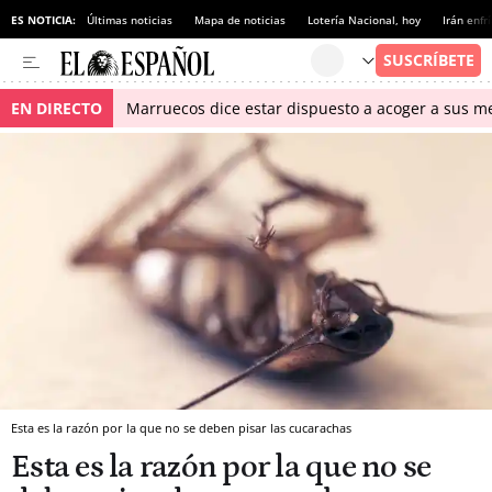
ES NOTICIA:
Últimas noticias
Mapa de noticias
Lotería Nacional, hoy
Irán enfr
EN DIRECTO
Marruecos dice estar dispuesto a acoger a sus me
Esta es la razón por la que no se deben pisar las cucarachas
Esta es la razón por la que no se