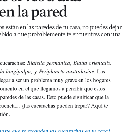
en la pared
os están en las paredes de tu casa, no puedes dejar
 debido a que probablemente te encuentres con una
cucarachas
:
Blatella germanica
,
Blatta orientalis,
la longipalpa,
y
Periplaneta australasiae.
Las
legar a ser un problema muy grave en los hogares
momento en el que llegamos a percibir que estos
 paredes de las casas. Esto puede significar que la
cuencia... ¿las cucarachas pueden trepar? Aquí te
stión.
aste que se esconden las cucarachas en tu casa]