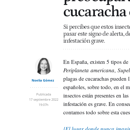
cucaracha 
Si percibes que estos insect
pasar este signo de alerta,
infestación grave.
En España, existen 5 tipos de
Periplaneta
americana
,
Supel
plagas de cucarachas pueden l
Noelia Gómez
españoles, sobre todo, en el 
insectos están presentes en las
Publicada
17 septiembre 2022
infestación es grave. En conse
19:07h
contamos todo sobre esta cue
[El lugar donde nunca imagin