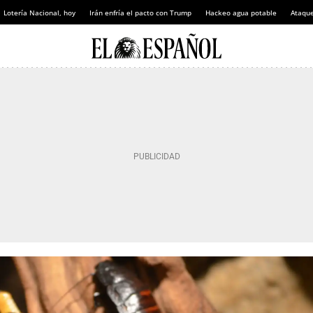
Lotería Nacional, hoy
Irán enfría el pacto con Trump
Hackeo agua potable
Ataque