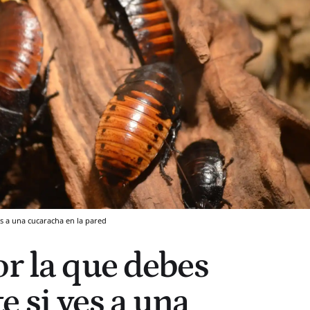
s a una cucaracha en la pared
or la que debes
e si ves a una