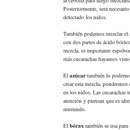
la cebolla para luego mezclarl
Posteriormente, será necesario
detectado los nidos.
También podemos mezclar el
con dos partes de ácido bóric
mezcla, es importante espolvor
más cucarachas hayamos vist
azúcar
El
también lo podemo
crear esta mezcla, pondremos e
en los nidos. Las cucarachas 
atención y piensan que es alim
muriendo.
bórax
El
también se usa para 