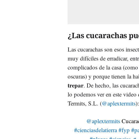
¿Las cucarachas pu
Las cucarachas son esos insec
muy difíciles de erradicar, en
complicados de la casa (como l
oscuras) y porque tienen la h
trepar
. De hecho, las cucarac
lo podemos ver en este video
Termits, S.L. (
@aplextermits
)
@aplextermits
Cucarac
#cienciasdelatierra
#fyp
#pa
#plagas
#ciencias
♬ 