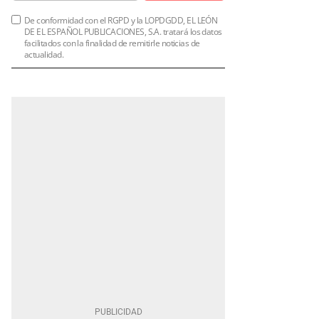
De conformidad con el RGPD y la LOPDGDD, EL LEÓN
DE EL ESPAÑOL PUBLICACIONES, S.A. tratará los datos
facilitados con la finalidad de remitirle noticias de
actualidad.