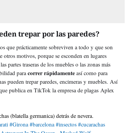
eden trepar por las paredes?
tos que prácticamente sobreviven a todo y que son
tre otros motivos, porque se esconden en lugares
as partes traseras de los muebles o las zonas más
correr rápidamente
abilidad para
así como para
has pueden trepar paredes, encimeras y muebles. Así
 que publica en TikTok la empresa de plagas Aplex
:
has (blatella germanica) detrás de nevera.
rati
#Girona
#barcelona
#insectos
#cucarachas
Astronaut In The Ocean - Masked Wolf