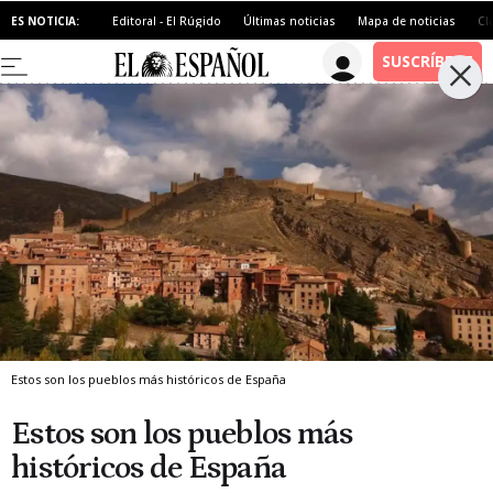
ES NOTICIA:
Editoral - El Rúgido
Últimas noticias
Mapa de noticias
Cl
Estos son los pueblos más históricos de España
Estos son los pueblos más
históricos de España