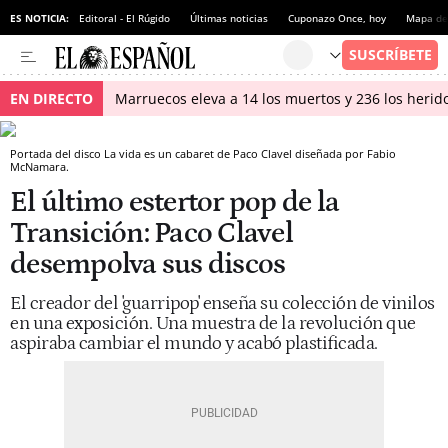
ES NOTICIA:
Editoral - El Rúgido
Últimas noticias
Cuponazo Once, hoy
Mapa de 
EN DIRECTO
Marruecos eleva a 14 los muertos y 236 los herido
Portada del disco La vida es un cabaret de Paco Clavel diseñada por Fabio
McNamara.
El último estertor pop de la
Transición: Paco Clavel
desempolva sus discos
El creador del 'guarripop' enseña su colección de vinilos
en una exposición. Una muestra de la revolución que
aspiraba cambiar el mundo y acabó plastificada.