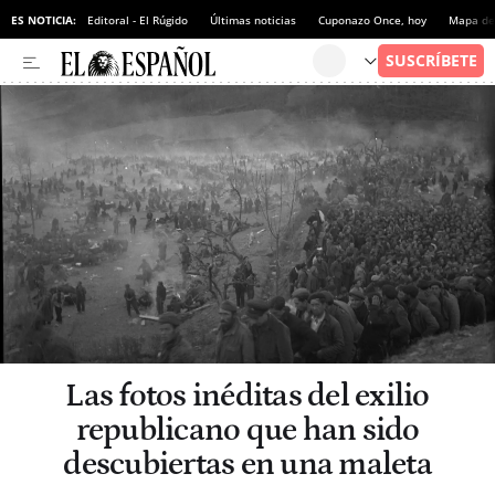
ES NOTICIA:
Editoral - El Rúgido
Últimas noticias
Cuponazo Once, hoy
Mapa de 
Las fotos inéditas del exilio
republicano que han sido
descubiertas en una maleta