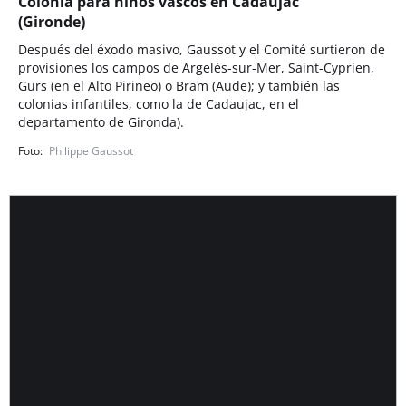
Colonia para niños vascos en Cadaujac
(Gironde)
Después del éxodo masivo, Gaussot y el Comité surtieron de
provisiones los campos de Argelès-sur-Mer, Saint-Cyprien,
Gurs (en el Alto Pirineo) o Bram (Aude); y también las
colonias infantiles, como la de Cadaujac, en el
departamento de Gironda).
Philippe Gaussot