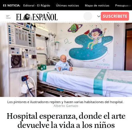
ES NOTICIA:
Editoral - El Rúgido
Últimas noticias
Mapa de noticias
Presupuest
Los pintores e ilustradores repiten y hacen varias habitaciones del hospital.
Alberto Gamazo
Hospital esperanza, donde el arte
devuelve la vida a los niños