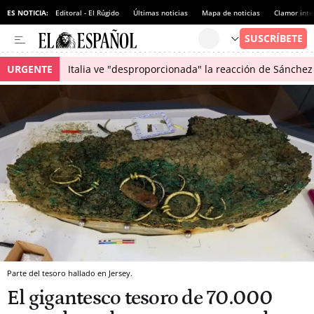
ES NOTICIA:
Editoral - El Rúgido
Últimas noticias
Mapa de noticias
Clamor inte
URGENTE
Italia ve "desproporcionada" la reacción de Sánchez 
Parte del tesoro hallado en Jersey.
El gigantesco tesoro de 70.000