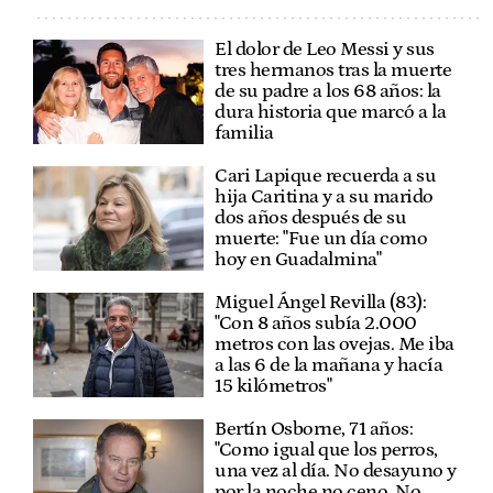
El dolor de Leo Messi y sus
tres hermanos tras la muerte
de su padre a los 68 años: la
dura historia que marcó a la
familia
Cari Lapique recuerda a su
hija Caritina y a su marido
dos años después de su
muerte: "Fue un día como
hoy en Guadalmina"
Miguel Ángel Revilla (83):
"Con 8 años subía 2.000
metros con las ovejas. Me iba
a las 6 de la mañana y hacía
15 kilómetros"
Bertín Osborne, 71 años:
"Como igual que los perros,
una vez al día. No desayuno y
por la noche no ceno. No