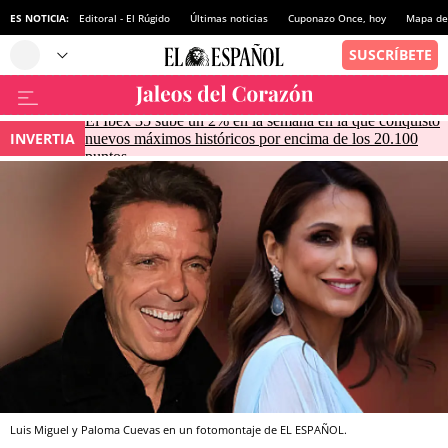
ES NOTICIA:
Editoral - El Rúgido
Últimas noticias
Cuponazo Once, hoy
Mapa de 
El Ibex 35 sube un 2% en la semana en la que conquistó
INVERTIA
nuevos máximos históricos por encima de los 20.100
puntos
Luis Miguel y Paloma Cuevas en un fotomontaje de EL ESPAÑOL.