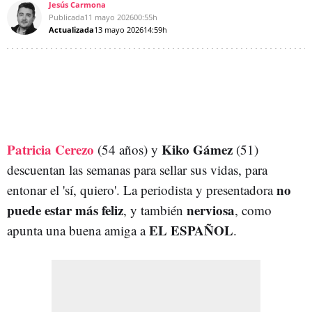
Jesús Carmona
Publicada
11 mayo 2026
00:55h
Actualizada
13 mayo 2026
14:59h
Patricia Cerezo
Kiko Gámez
(54 años) y
(51)
descuentan las semanas para sellar sus vidas, para
no
entonar el 'sí, quiero'. La periodista y presentadora
puede estar más feliz
nerviosa
, y también
, como
EL ESPAÑOL
apunta una buena amiga a
.