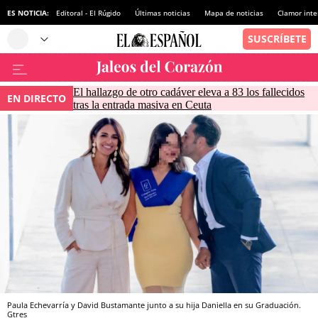
ES NOTICIA:
Editoral - El Rúgido
Últimas noticias
Mapa de noticias
Clamor inte
El hallazgo de otro cadáver eleva a 83 los fallecidos
EN DIRECTO
tras la entrada masiva en Ceuta
Paula Echevarría y David Bustamante junto a su hija Daniella en su Graduación.
Gtres