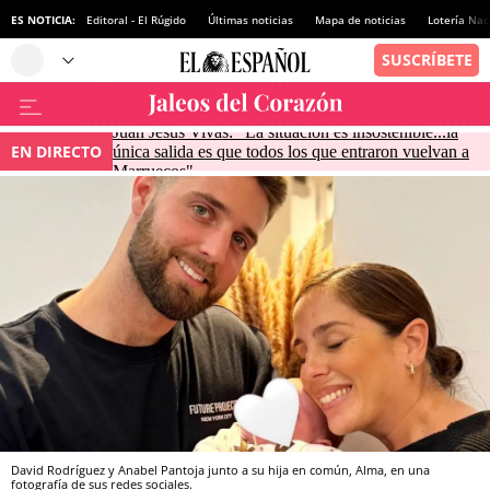
ES NOTICIA:
Editoral - El Rúgido
Últimas noticias
Mapa de noticias
Lotería Nac
Juan Jesús Vivas: "La situación es insostenible...la
EN DIRECTO
única salida es que todos los que entraron vuelvan a
Marruecos"
David Rodríguez y Anabel Pantoja junto a su hija en común, Alma, en una
fotografía de sus redes sociales.