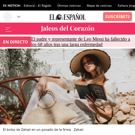
ES NOTICIA:
Editoral - El Rúgido
Últimas noticias
Mapa de noticias
Fallece Jor
El padre y representante de Leo Messi ha fallecido a
EN DIRECTO
los 68 años tras una larga enfermedad
El bolso de Zahati en un posado de la firma.
Zahati