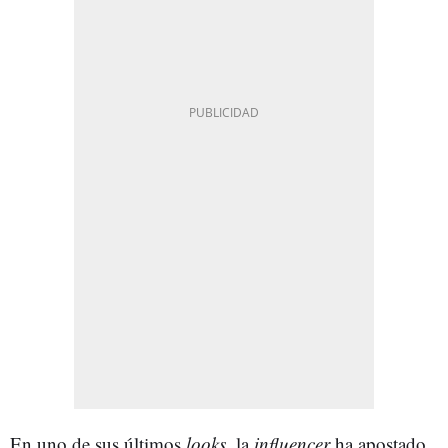
En uno de sus últimos
looks
, la
influencer
ha apostado