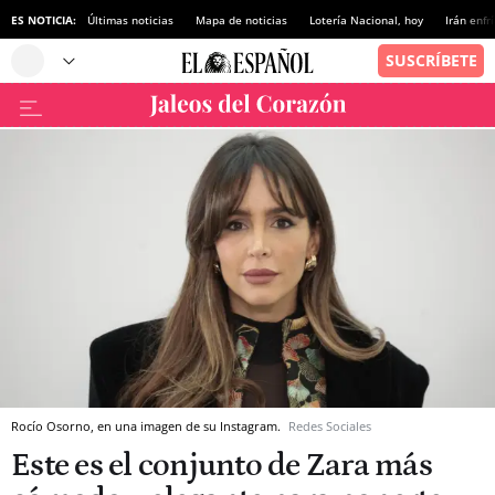
ES NOTICIA:
Últimas noticias
Mapa de noticias
Lotería Nacional, hoy
Irán enfr
Rocío Osorno, en una imagen de su Instagram.
Redes Sociales
Este es el conjunto de Zara más