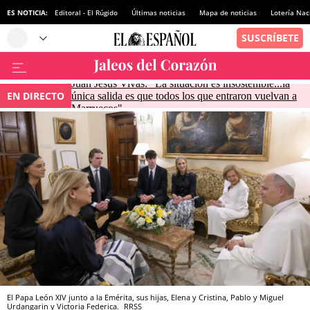
ES NOTICIA:
Editoral - El Rúgido
Últimas noticias
Mapa de noticias
Lotería Nac
Juan Jesús Vivas: "La situación es insostenible...la
EN DIRECTO
única salida es que todos los que entraron vuelvan a
Marruecos"
El Papa León XIV junto a la Emérita, sus hijas, Elena y Cristina, Pablo y Miguel
Urdangarin y Victoria Federica.
RRSS