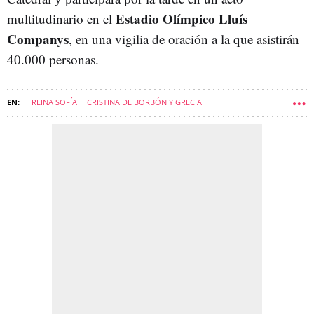
Estadio Olímpico Lluís
multitudinario en el
Companys
, en una vigilia de oración a la que asistirán
40.000 personas.
REINA SOFÍA
CRISTINA DE BORBÓN Y GRECIA
ELENA DE BORBÓN Y GRECIA
VICTORIA FEDERICA DE MARICHALAR Y BORBÓN
PABLO URDANGARIN
MIGUEL URDARGARIN
PAPA LEÓN XIV