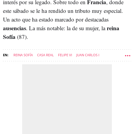
Francia
interés por su legado. Sobre todo en
, donde
este sábado se le ha rendido un tributo muy especial.
Un acto que ha estado marcado por destacadas
ausencias
reina
. La más notable: la de su mujer, la
Sofía
(87).
REINA SOFÍA
CASA REAL
FELIPE VI
JUAN CARLOS I
CRISTINA DE BORBÓN Y GRECIA
ELENA DE BORBÓN Y GRECIA
SUSANNA GRISO
FELIPE JUAN FROILÁN MARICHALAR Y BORBÓN
MARÍA ZURITA DE BORBÓN