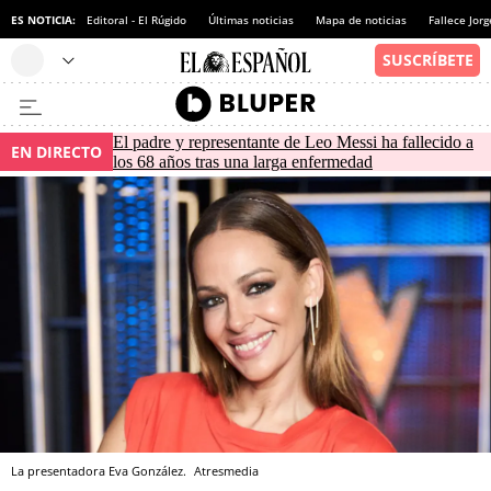
ES NOTICIA:
Editoral - El Rúgido
Últimas noticias
Mapa de noticias
Fallece Jor
El padre y representante de Leo Messi ha fallecido a
EN DIRECTO
los 68 años tras una larga enfermedad
La presentadora Eva González.
Atresmedia