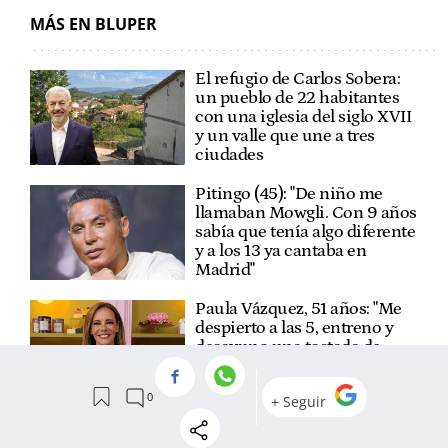
MÁS EN BLUPER
El refugio de Carlos Sobera:
un pueblo de 22 habitantes
con una iglesia del siglo XVII
y un valle que une a tres
ciudades
Pitingo (45): "De niño me
llamaban Mowgli. Con 9 años
sabía que tenía algo diferente
y a los 13 ya cantaba en
Madrid"
Paula Vázquez, 51 años: "Me
despierto a las 5, entreno y
desayuno una tostada de
aguacate, huevos revueltos,
fruta y té"
Yolanda Ramos, 57 años: "Me
acuesto a las 11, a los 10