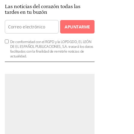
Las noticias del corazón todas las
tardes en tu buzón
APUNTARME
De conformidad con el RGPD y la LOPDGDD, EL LEÓN
DE EL ESPAÑOL PUBLICACIONES, S.A. tratará los datos
facilitados con la finalidad de remitirle noticias de
actualidad.