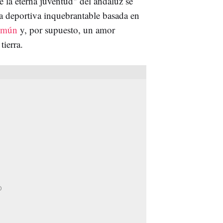
e la eterna juventud" del andaluz se
na deportiva inquebrantable basada en
común
y, por supuesto, un amor
tierra.