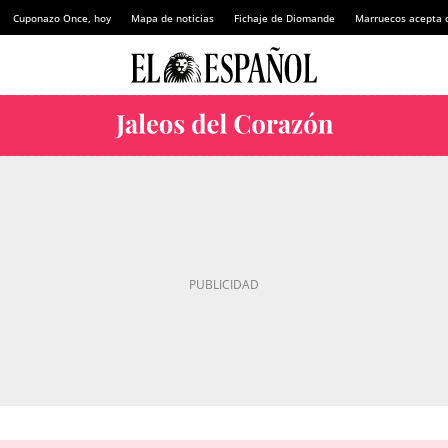
Cuponazo Once, hoy
Mapa de noticias
Fichaje de Diomande
Marruecos acepta 