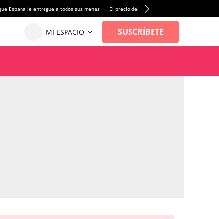
que España le entregue a todos sus menas
El precio del alquiler de vivienda baja por pri