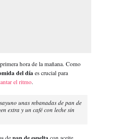
a primera hora de la mañana. Como
omida del día
es crucial para
antar el ritmo
.
sayuno unas rebanadas de pan de
en extra y un café con leche sin
pan de espelta
as de
con aceite,