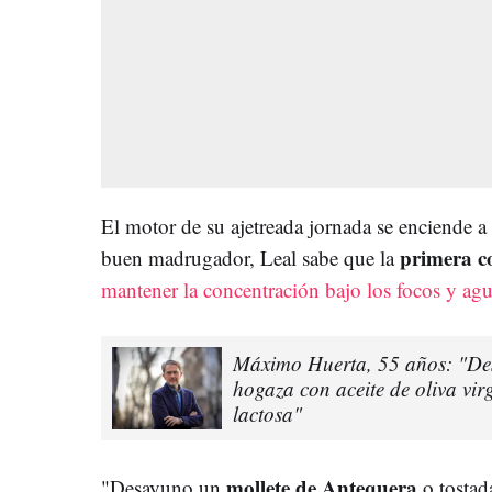
El motor de su ajetreada jornada se enciende 
primera c
buen madrugador, Leal sabe que la
mantener la concentración bajo los focos y agu
Máximo Huerta, 55 años: "De
hogaza con aceite de oliva virg
lactosa"
mollete de Antequera
"Desayuno un
o tostad