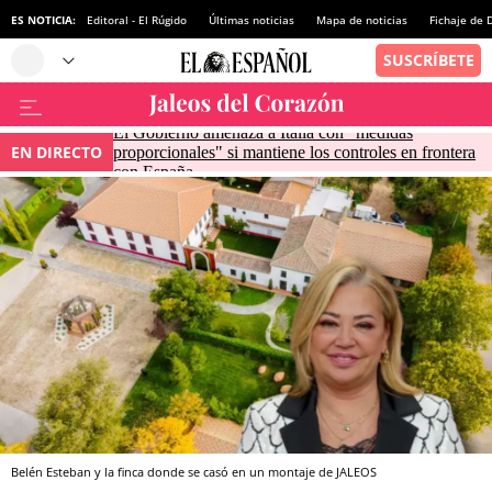
ES NOTICIA:
Editoral - El Rúgido
Últimas noticias
Mapa de noticias
Fichaje de
El Gobierno amenaza a Italia con "medidas
EN DIRECTO
proporcionales" si mantiene los controles en frontera
con España
Belén Esteban y la finca donde se casó en un montaje de JALEOS