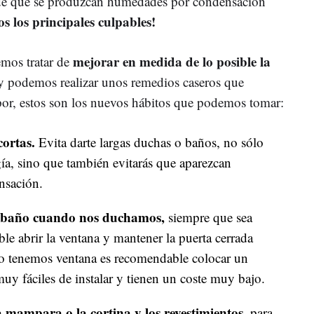
 de que se produzcan humedades por condensación
s los principales culpables!
mejorar en medida de lo posible la
emos tratar de
y podemos realizar unos remedios caseros que
por, estos son los nuevos hábitos que podemos tomar:
ortas.
Evita darte largas duchas o baños, no sólo
ía, sino que también evitarás que aparezcan
nsación.
l baño cuando nos duchamos,
siempre que sea
le abrir la ventana y mantener la puerta cerrada
no tenemos ventana es recomendable colocar un
 muy fáciles de instalar y tienen un coste muy bajo.
a mampara o la cortina y los revestimientos,
para