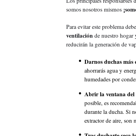
Los principales responsables
¡somo
somos nosotros mismos
Para evitar este problema deb
ventilación
de nuestro hogar 
reducirán la generación de va
Darnos duchas más c
ahorrarás agua y energ
humedades por conde
Abrir la ventana de
posible, es recomendab
durante la ducha. Si 
extractor de aire, son
Tras ducharte seca l