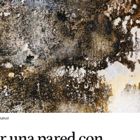
 salud
r una pared con