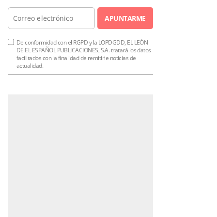
APUNTARME
De conformidad con el RGPD y la LOPDGDD, EL LEÓN
DE EL ESPAÑOL PUBLICACIONES, S.A. tratará los datos
facilitados con la finalidad de remitirle noticias de
actualidad.