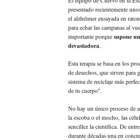
El equipo de Cuervo en la Es
presentado recientemente unos
el alzhéimer ensayada en rato
para echar las campanas al vue
supone un
importante porque
devastadora
.
Esta terapia se basa en los pro
de desechos, que sirven para g
sistema de reciclaje más perfe
de tu cuerpo".
No hay un único proceso de au
la escoba o el mocho, las célul
sencillez la científica. De entr
durante décadas una en concre