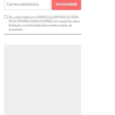
APUNTARME
De conformidad con el RGPD y la LOPDGDD, EL LEÓN
DE EL ESPAÑOL PUBLICACIONES, S.A. tratará los datos
facilitados con la finalidad de remitirle noticias de
actualidad.