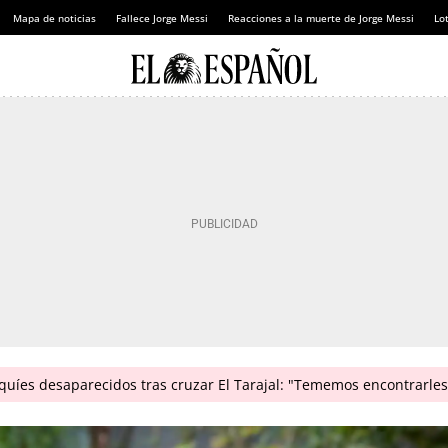
Mapa de noticias
Fallece Jorge Messi
Reacciones a la muerte de Jorge Messi
Lot
íes desaparecidos tras cruzar El Tarajal: "Tememos encontrarles