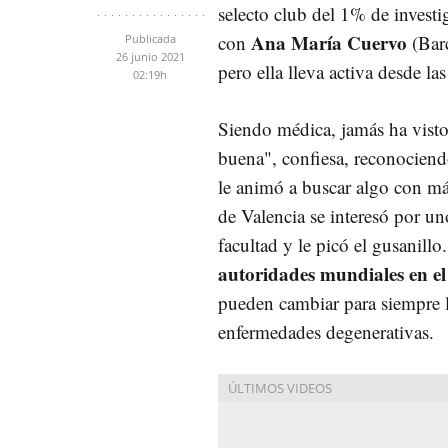
selecto club del 1% de inves
Ana María Cuervo
con
(Barc
Publicada
26 junio 2021
pero ella lleva activa desde l
02:19h
Siendo médica, jamás ha visto
buena", confiesa, reconociendo
le animó a buscar algo con má
de Valencia se interesó por un
facultad y le picó el gusanill
autoridades mundiales en el 
pueden cambiar para siempre l
enfermedades degenerativas.