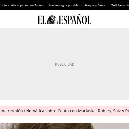
Irán enfría el pacto con Trump
Hackeo agua potable
Ataque a Ceuta
Teléfonos d
na reunión telemática sobre Ceuta con Marlaska, Robles, Saiz y R