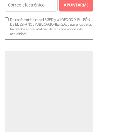
APUNTARME
De conformidad con el RGPD y la LOPDGDD, EL LEÓN
DE EL ESPAÑOL PUBLICACIONES, S.A. tratará los datos
facilitados con la finalidad de remitirle noticias de
actualidad.