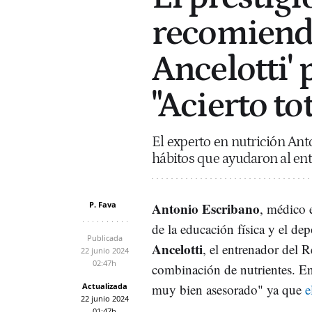
recomienda
Ancelotti' 
"Acierto tot
El experto en nutrición Ant
hábitos que ayudaron al en
P. Fava
Antonio Escribano
, médico 
de la educación física y el de
Publicada
Ancelotti
, el entrenador del R
22 junio 2024
02:47h
combinación de nutrientes. En e
Actualizada
muy bien asesorado" ya que
e
22 junio 2024
01:47h