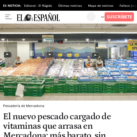
ES NOTICIA:
Editoral - El Rúgido
Últimas noticias
Mapa de noticias
Fallece Jor
Pescadería de Mercadona.
El nuevo pescado cargado de
vitaminas que arrasa en
Mercadona: más barato, sin