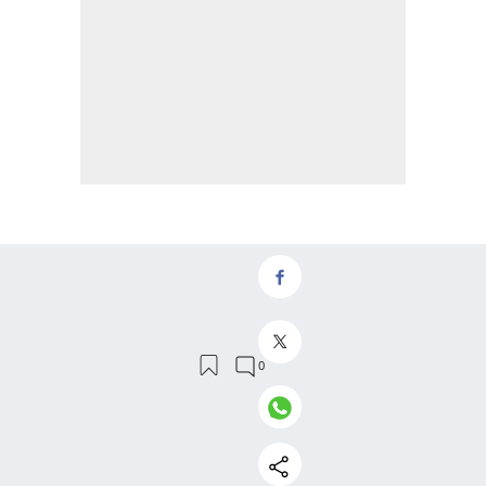
MÁS EN INVESTIGACIÓN
Premio Vicent Caselles 2026
a seis jóvenes matemáticos
por sus contribuciones desde
España al conocimiento
básico
Jarillo-Herrero, el físico