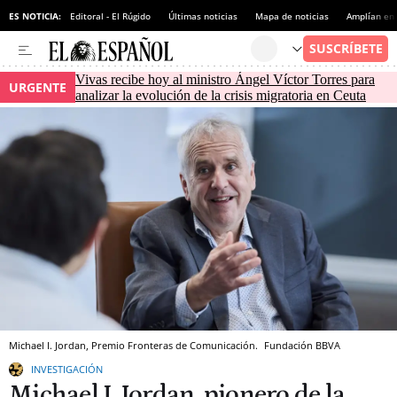
ES NOTICIA:
Editoral - El Rúgido
Últimas noticias
Mapa de noticias
Amplían en
Vivas recibe hoy al ministro Ángel Víctor Torres para
URGENTE
analizar la evolución de la crisis migratoria en Ceuta
Michael I. Jordan, Premio Fronteras de Comunicación.
Fundación BBVA
INVESTIGACIÓN
Michael I. Jordan, pionero de la