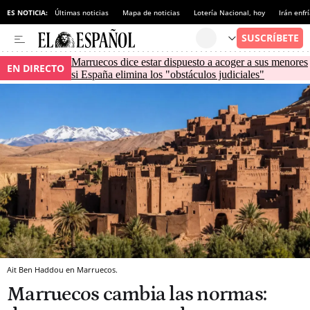
ES NOTICIA:
Últimas noticias
Mapa de noticias
Lotería Nacional, hoy
Irán enfr
Marruecos dice estar dispuesto a acoger a sus menores
EN DIRECTO
si España elimina los "obstáculos judiciales"
Ait Ben Haddou en Marruecos.
Marruecos cambia las normas: