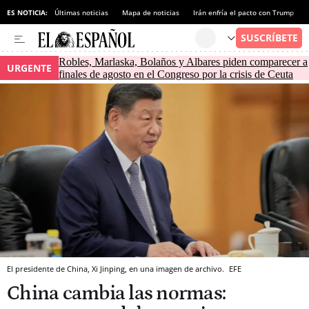
ES NOTICIA:
Últimas noticias
Mapa de noticias
Irán enfría el pacto con Trump
Robles, Marlaska, Bolaños y Albares piden comparecer a
URGENTE
finales de agosto en el Congreso por la crisis de Ceuta
El presidente de China, Xi Jinping, en una imagen de archivo.
EFE
China cambia las normas: