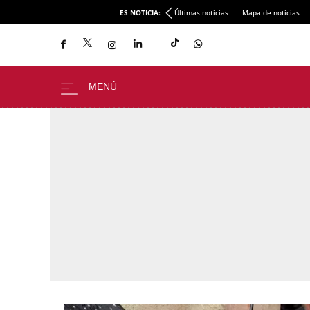
ES NOTICIA:
Últimas noticias
Mapa de noticias