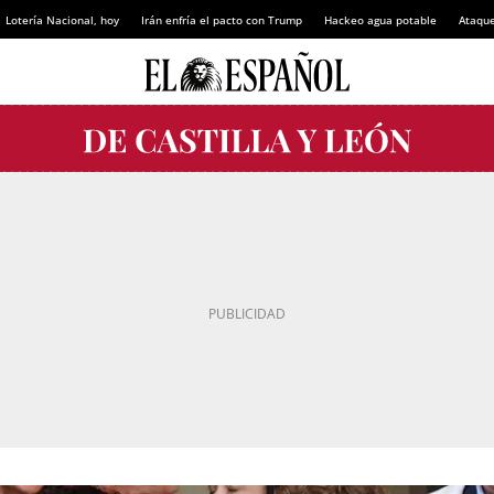
Lotería Nacional, hoy
Irán enfría el pacto con Trump
Hackeo agua potable
Ataque