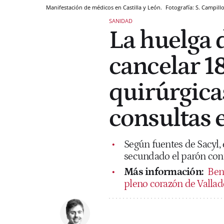
Manifestación de médicos en Castilla y León.
Fotografía: S. Campillo
SANIDAD
La huelga 
cancelar 1
quirúrgica
consultas 
Según fuentes de Sacyl,
secundado el parón cont
Más información:
Ben
pleno corazón de Vallad