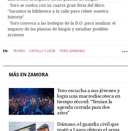
Toro se vuelca con su cuarta gran feria del libro:
"Sacamos la biblioteca a la calle para releer nuestra
historia"
Toro convoca a las bodegas de la D.O. para analizar el
impacto de las plantas de biogás y estudiar posibles
acciones
TEATRO
CASTILLA Y LEÓN
TORO (ZAMORA)
ZAMORA (PROVINCIA)
AYUNTAMIENTO DE TORO
CULTURA CASTILLA Y LEÓN
MÁS EN ZAMORA
Toro escucha a sus jóvenes y
logra una macrodiscoteca en
tiempo récord: “Tenían la
agenda cerrada para dos
años”
Dámaso, el guardia civil que
mató a Laura obtuvo el arma