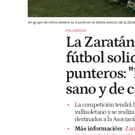
Un grupo de niños celebra su triunfo en la última edición de la Zar
VALLADOLID
La Zaratán
fútbol sol
punteros: 
sano y de
La competición tendrá lu
vallisoletano y se realiz
destinados a la Asociaci
Más información:
Zar