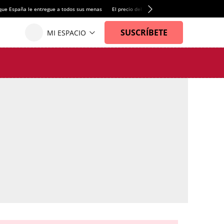
que España le entregue a todos sus menas
El precio del alquiler de vivienda baja por pri