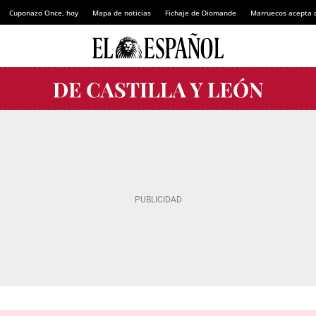
Cuponazo Once, hoy
Mapa de noticias
Fichaje de Diomande
Marruecos acepta 