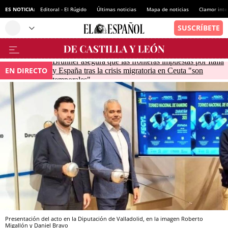
ES NOTICIA:
Editoral - El Rúgido
Últimas noticias
Mapa de noticias
Clamor inte
Brunner asegura que las fronteras impuestas por Italia
EN DIRECTO
y España tras la crisis migratoria en Ceuta "son
temporales"
Presentación del acto en la Diputación de Valladolid, en la imagen Roberto
Migallón y Daniel Bravo