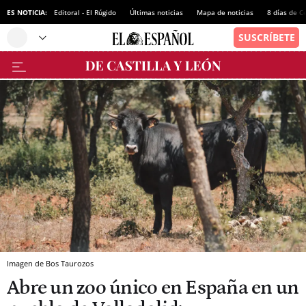
ES NOTICIA:
Editoral - El Rúgido
Últimas noticias
Mapa de noticias
8 días de C
Imagen de Bos Taurozos
Abre un zoo único en España en un