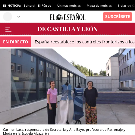
ES NOTICIA:
Editoral - El Rúgido
Últimas noticias
Mapa de noticias
8 días de C
EN DIRECTO
España reestablece los controles fronterizos a los
Carmen Lara, responsable de Secretaría y Ana Bayo, profesora de Patronaje y
Moda en la Escuela Alcazarén