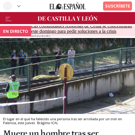
Las comunidades religiosas de Ceuta se concentrarán
EN DIRECTO
este domingo para pedir soluciones a la crisis
migratoria
El lugar en el que ha fallecido una persona tras ser arrollada por un tren en
Palencia, este jueves
Brágimo
ICAL
Muere un hombre tras ser