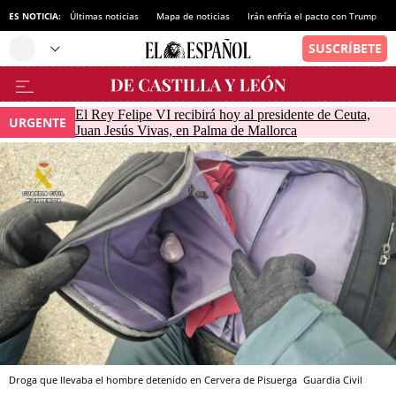
ES NOTICIA:
Últimas noticias
Mapa de noticias
Irán enfría el pacto con Trump
El Rey Felipe VI recibirá hoy al presidente de Ceuta,
URGENTE
Juan Jesús Vivas, en Palma de Mallorca
Droga que llevaba el hombre detenido en Cervera de Pisuerga
Guardia Civil