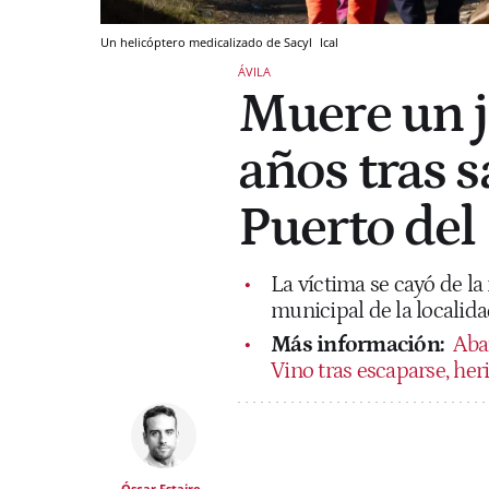
Un helicóptero medicalizado de Sacyl
Ical
ÁVILA
Muere un j
años tras sa
Puerto del
La víctima se cayó de la
municipal de la localidad
Más información:
Aba
Vino tras escaparse, heri
Óscar Estaire