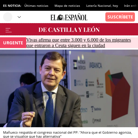
ES NOTICIA:
Últimas noticias
Mapa de noticias
Lotería Nacional, hoy
Irán enfr
Vivas afirma que entre 3.000 y 6.000 de los migrantes
URGENTE
que entraron a Ceuta siguen en la ciudad
Mañueco respalda el congreso nacional del PP: "Ahora que el Gobierno agoniza,
que se visualice que hay alternativa"