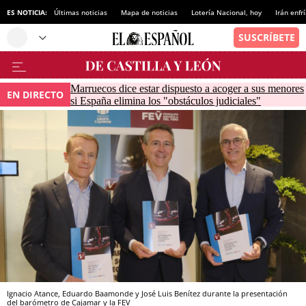
ES NOTICIA:
Últimas noticias
Mapa de noticias
Lotería Nacional, hoy
Irán enfr
Marruecos dice estar dispuesto a acoger a sus menores
EN DIRECTO
si España elimina los "obstáculos judiciales"
Ignacio Atance, Eduardo Baamonde y José Luis Benítez durante la presentación
del barómetro de Cajamar y la FEV